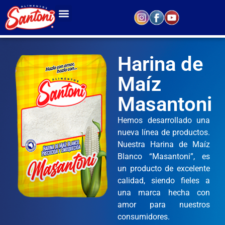
Harina de
Maíz
Masantoni
Hemos desarrollado una
nueva línea de productos.
Nuestra Harina de Maíz
Blanco “Masantoni”, es
un producto de excelente
calidad, siendo fieles a
una marca hecha con
amor para nuestros
consumidores.